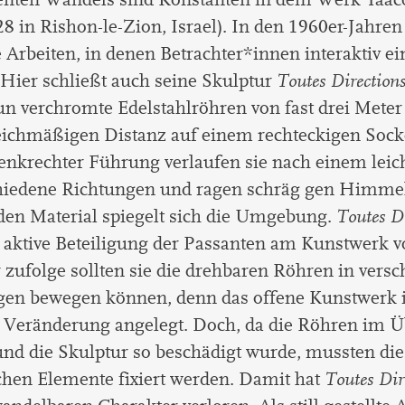
28 in Rishon-le-Zion, Israel). In den 1960er-Jahren
le Arbeiten, in denen Betrachter*innen interaktiv 
Hier schließt auch seine Skulptur
Toutes Direction
eun verchromte Edelstahlröhren von fast drei Mete
eichmäßigen Distanz auf einem rechteckigen Sock
enkrechter Führung verlaufen sie nach einem leic
chiedene Richtungen und ragen schräg gen Himme
den Material spiegelt sich die Umgebung.
Toutes Di
e aktive Beteiligung der Passanten am Kunstwerk 
 zufolge sollten sie die drehbaren Röhren in vers
gen bewegen können, denn das offene Kunstwerk i
e Veränderung angelegt. Doch, da die Röhren im
nd die Skulptur so beschädigt wurde, mussten die
hen Elemente fixiert werden. Damit hat
Toutes Dir