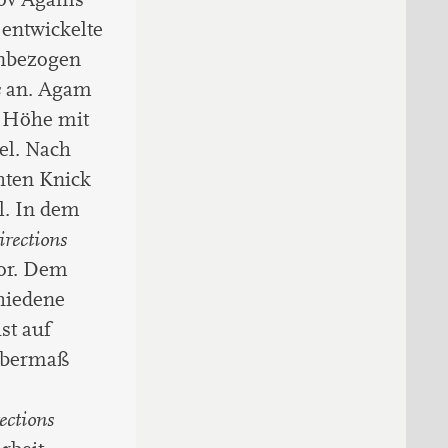
 entwickelte
einbezogen
s
an. Agam
r Höhe mit
el. Nach
hten Knick
l. In dem
rections
vor. Dem
chiedene
st auf
 Übermaß
ections