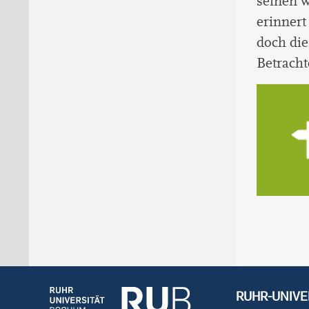
seinen w
erinnert
doch di
Betracht
RUHR-UNIVE