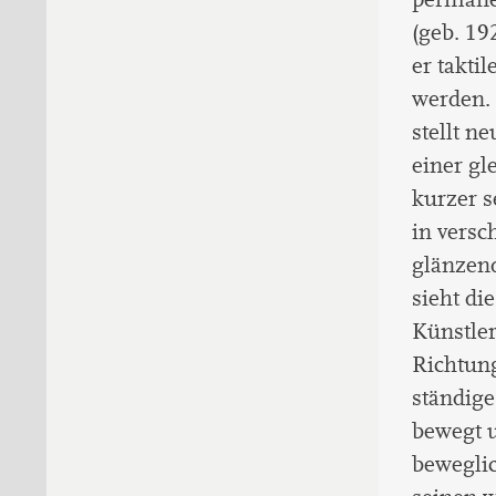
(geb. 19
er takti
werden. 
stellt n
einer gl
kurzer s
in vers
glänzen
sieht di
Künstler
Richtun
ständig
bewegt u
beweglic