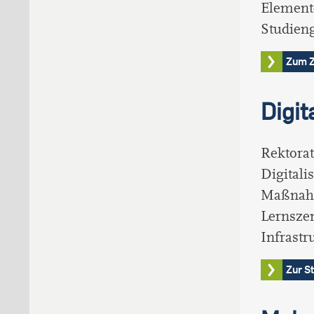
Elemente
Studien
Zum Z
Digit
Rektora
Digitali
Maßnahm
Lernszen
Infrastr
Zur S