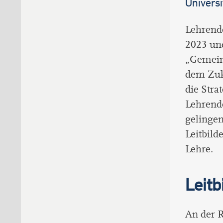
Universi
Lehrende
2023 und
„
Gemein
dem Zuku
die Stra
Lehrend
gelinge
Leitbild
Lehre.
Leitb
An der R