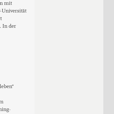
en mit
-Universität
t
 In der
leben“
im
ning-