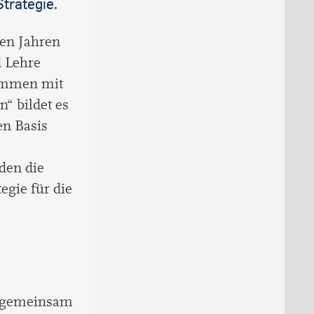
trategie.
den Jahren
d Lehre
sammen mit
“ bildet es
en Basis
den die
egie für die
er gemeinsam