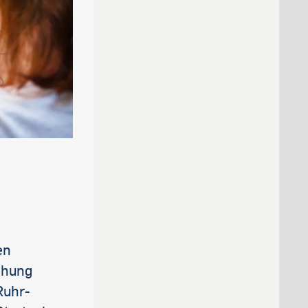
en
chung
Ruhr-