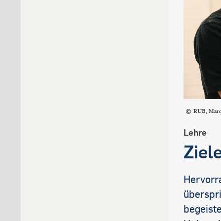
RUB, Mar
Lehre
Ziel
Hervorra
überspr
begeiste