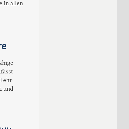
e in allen
re
ähige
mfasst
Lehr-
on und