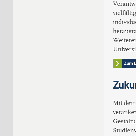
Verantwo
vielfält
individu
herausra
Weiteren
Universi
Zum L
Zuku
Mit dem 
veranker
Gestaltu
Studienv